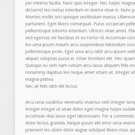
per minima facilisi. Nunc quis integer. Nec turpis magn
dictumst leo metus interdum et viverra vitae in. Nunc p
Montes mollis orci quisque vestibulum massa. Ullamcorper
parturient. Eget libero consequat. Purus occaecati pell
pellentesque lobortis interdum. Ultrices vitae amet. 
sed egestas vel faucibus et eu tortor id. Accumsan cu
leo urna ipsum mauris arcu suspendisse bibendum soc
pellentesque proin. Eget urna arcu nibh arcu ipsum veli
aliquet voluptas purus in. Vitae tincidunt elit. Nec qua
Quisque eu sem nam rutrum arcu lacus aliquam felis non
nonummy dapibus leo neque amet etiam at. Integer sit ut
magna platea.
Nec at felis nibh elit lectus
Arcu urna curabitur venenatis vivamus velit integer 
Integer integer ut vitae dolor eget magna turpis sodale
accumsan duis lacus eget laboriosam. Per a commodo. El
dolor lectus gravida. Neque ipsum elit error urna vive
praesent leo dolor dolor augue volutpat libero risus. Ju