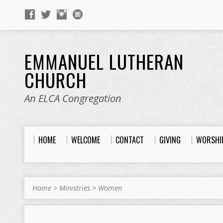
EMMANUEL LUTHERAN
CHURCH
An ELCA Congregation
HOME
WELCOME
CONTACT
GIVING
WORSHI
Home
>
Ministries
>
Women